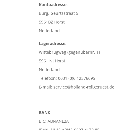
Kontoadresse:
Burg. Geurtsstraat 5
5961BZ Horst
Nederland
Lageradresse:
Wittebrugweg (gegenübernr. 1)
5961 NJ Horst.
Nederland
Telefoon: 0031 (0)6 12376695
E-mail: service@holland-rollgeruest.de
BANK
BIC: ABNANL2A
IBAN: NL48 ABNA 0607 4172 85