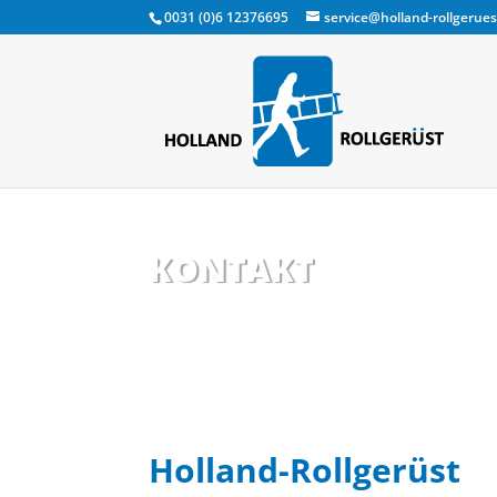
0031 (0)6 12376695
service@holland-rollgerues
KONTAKT
Holland-Rollgerüst