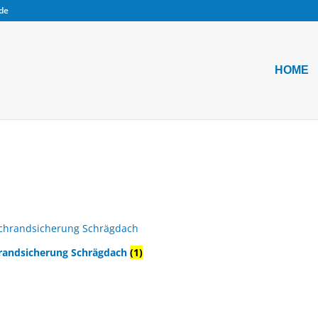
.de
HOME
randsicherung Schrägdach
(1)