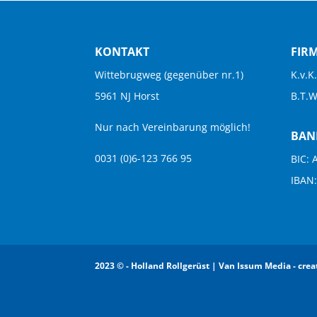
KONTAKT
FIR
Wittebrugweg (gegenüber nr.1)
K.v.K
5961 NJ Horst
B.T.
Nur nach Vereinbarung möglich!
BAN
0031 (0)6-123 766 95
BIC:
IBAN
2023 © - Holland Rollgerüst |
Van Issum Media - cre