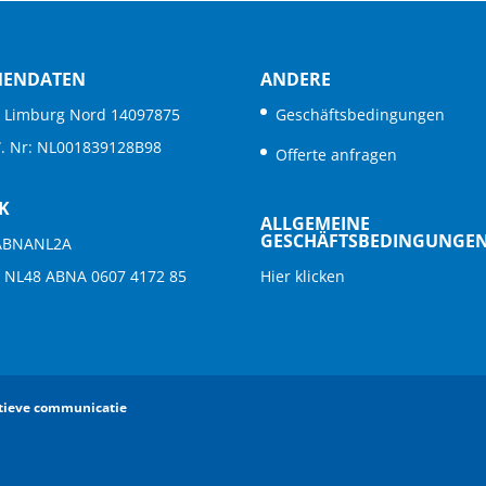
MENDATEN
ANDERE
. Limburg Nord 14097875
Geschäftsbedingungen
W. Nr: NL001839128B98
Offerte anfragen
K
ALLGEMEINE
GESCHÄFTSBEDINGUNGE
 ABNANL2A
: NL48 ABNA 0607 4172 85
Hier klicken
atieve communicatie