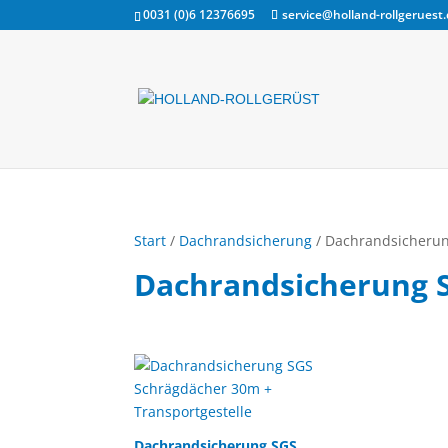
0031 (0)6 12376695
service@holland-rollgeruest
Start
/
Dachrandsicherung
/ Dachrandsicheru
Dachrandsicherung 
Dachrandsicherung SGS