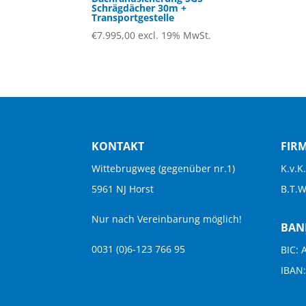
Schrägdächer 30m +
Transportgestelle
€
7.995,00
excl. 19% MwSt.
KONTAKT
FIR
Wittebrugweg (gegenüber nr.1)
K.v.K
5961 NJ Horst
B.T.
Nur nach Vereinbarung möglich!
BAN
0031 (0)6-123 766 95
BIC:
IBAN