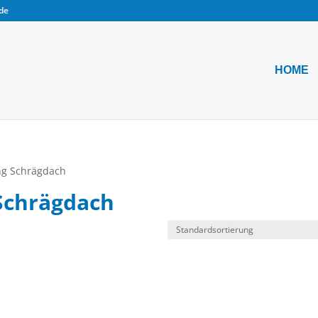
.de
HOME
ng Schrägdach
Schrägdach