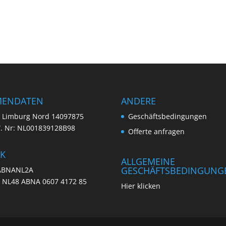
MENDATEN
ANDERE
. Limburg Nord 14097875
Geschäftsbedingungen
W. Nr: NL001839128B98
Offerte anfragen
K
ALLGEMEINE
GESCHÄFTSBEDINGUNG
 ABNANL2A
: NL48 ABNA 0607 4172 85
Hier klicken