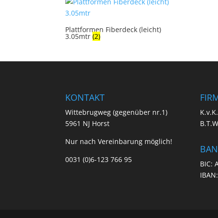
Plattformen Fiberdeck (leicht)
3.05mtr
(2)
KONTAKT
FIR
Wittebrugweg (gegenüber nr.1)
K.v.K
5961 NJ Horst
B.T.
Nur nach Vereinbarung möglich!
BAN
0031 (0)6-123 766 95
BIC:
IBAN