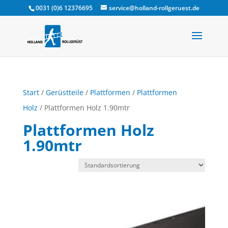
0031 (0)6 12376695
service@holland-rollgeruest.de
Start
/
Gerüstteile
/
Plattformen
/
Plattformen
Holz
/ Plattformen Holz 1.90mtr
Plattformen Holz
1.90mtr