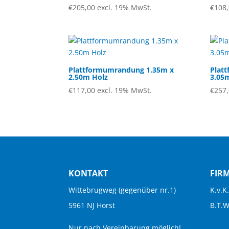
€
205,00
excl. 19% MwSt.
€
108
Plattformumrandung 1.35m x
Plat
2.50m Holz
3.05
€
117,00
excl. 19% MwSt.
€
257
KONTAKT
FIR
Wittebrugweg (gegenüber nr.1)
K.v.K
5961 NJ Horst
B.T.
Nur nach Vereinbarung möglich!