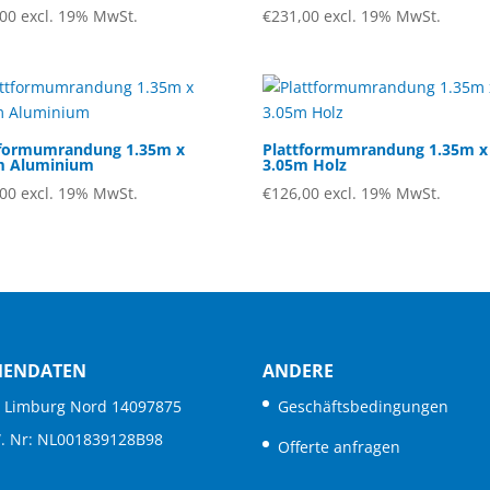
,00
excl. 19% MwSt.
€
231,00
excl. 19% MwSt.
tformumrandung 1.35m x
Plattformumrandung 1.35m x
m Aluminium
3.05m Holz
,00
excl. 19% MwSt.
€
126,00
excl. 19% MwSt.
MENDATEN
ANDERE
. Limburg Nord 14097875
Geschäftsbedingungen
W. Nr: NL001839128B98
Offerte anfragen