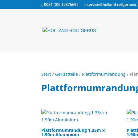
0031 (0)6 12376695
service@holland-rollgeruest
Start
/
Gerüstteile
/
Plattformumrandung
/ Pla
Plattformumrandun
Plattformumrandung 1.35m x
Plat
1.90m Aluminium
1.90