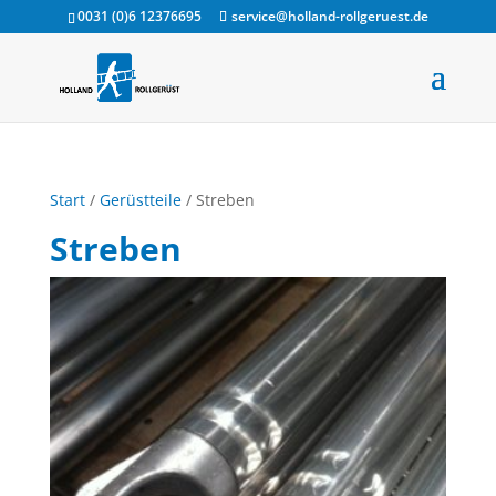
0031 (0)6 12376695
service@holland-rollgeruest.de
Start
/
Gerüstteile
/ Streben
Streben