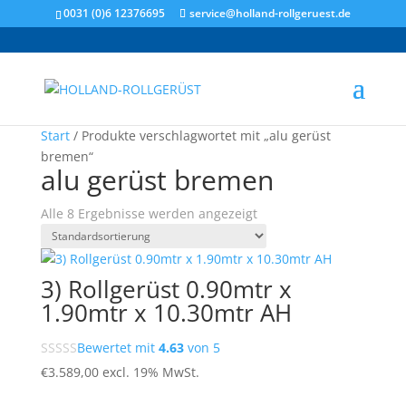
0031 (0)6 12376695
service@holland-rollgeruest.de
Angebot!
Start
/ Produkte verschlagwortet mit „alu gerüst
bremen“
alu gerüst bremen
Alle 8 Ergebnisse werden angezeigt
3) Rollgerüst 0.90mtr x
1.90mtr x 10.30mtr AH
Bewertet mit
4.63
von 5
€
3.589,00
excl. 19% MwSt.