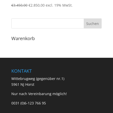
Ursprünglicher
Aktueller
€
3.450,00
€
2.850,00
excl. 19% MwSt.
Preis
Preis
war:
ist:
€3.450,00
€2.850,00.
Warenkorb
KONTAKT
Wittebrugweg (gegenüber nr.1)
5961 NJ Horst
Nur nach Vereinbarung möglich!
0031 (0)6-123 766 95