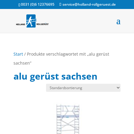
0031 (0)6 12376695
service@holland-rollgeruest.de
Start
/ Produkte verschlagwortet mit „alu gerüst
sachsen“
alu gerüst sachsen