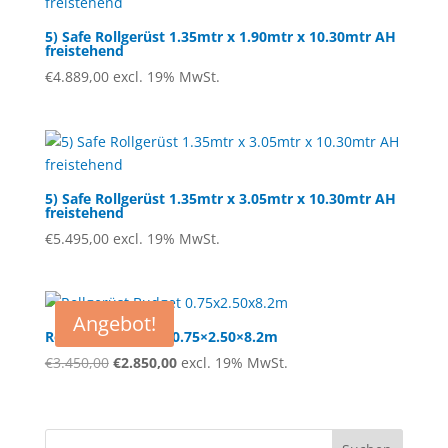
5) Safe Rollgerüst 1.35mtr x 1.90mtr x 10.30mtr AH
freistehend
€
4.889,00
excl. 19% MwSt.
5) Safe Rollgerüst 1.35mtr x 3.05mtr x 10.30mtr AH
freistehend
€
5.495,00
excl. 19% MwSt.
Angebot!
Rollgerüst Budget 0.75×2.50×8.2m
Ursprünglicher
Aktueller
€
3.450,00
€
2.850,00
excl. 19% MwSt.
Preis
Preis
war:
ist:
€3.450,00
€2.850,00.