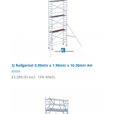
3) Rollgerüst 0.90mtr x 1.90mtr x 10.30mtr AH
Bewertet mit
€
3.589,00
excl. 19% MwSt.
4.63
von 5