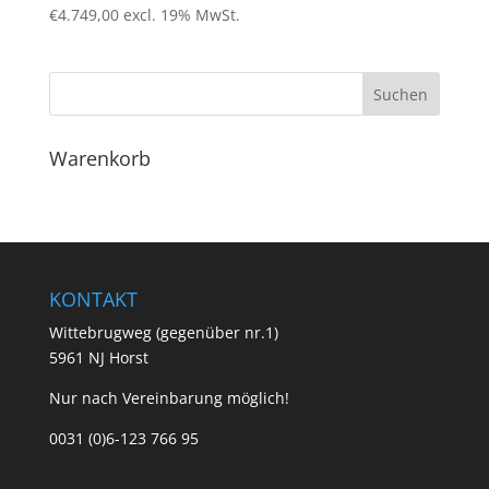
€
4.749,00
excl. 19% MwSt.
Warenkorb
KONTAKT
Wittebrugweg (gegenüber nr.1)
5961 NJ Horst
Nur nach Vereinbarung möglich!
0031 (0)6-123 766 95