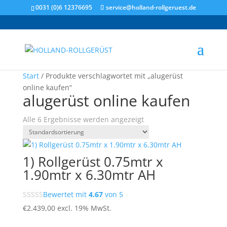
0031 (0)6 12376695
service@holland-rollgeruest.de
Start
/ Produkte verschlagwortet mit „alugerüst
online kaufen“
alugerüst online kaufen
Alle 6 Ergebnisse werden angezeigt
1) Rollgerüst 0.75mtr x
1.90mtr x 6.30mtr AH
Bewertet mit
4.67
von 5
€
2.439,00
excl. 19% MwSt.