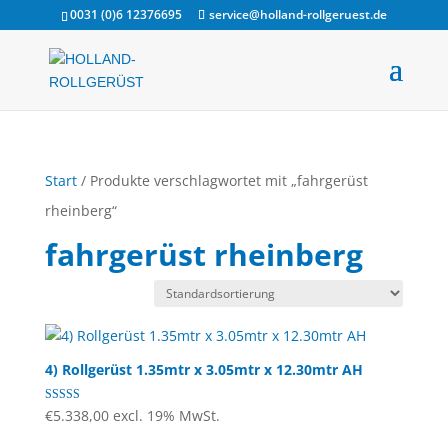
0031 (0)6 12376695
service@holland-rollgeruest.de
Start
/ Produkte verschlagwortet mit „fahrgerüst
rheinberg“
fahrgerüst rheinberg
4) Rollgerüst 1.35mtr x 3.05mtr x 12.30mtr AH
Bewertet mit
€
5.338,00
excl. 19% MwSt.
4.71
von 5