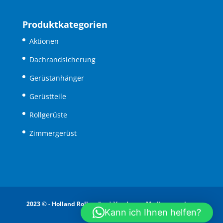
Produktkategorien
Aktionen
Dachrandsicherung
Gerüstanhänger
Gerüstteile
Rollgerüste
Zimmergerüst
2023 © - Holland Rollgerüst |
Van Issum Media - creatieve
Kann ich Ihnen helfen?
communicatie