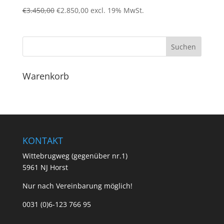
Ursprünglicher
Aktueller
€
3.450,00
€
2.850,00
excl. 19% MwSt.
Preis
Preis
war:
ist:
€3.450,00
€2.850,00.
Warenkorb
KONTAKT
Wittebrugweg (gegenüber nr.1)
5961 NJ Horst
Nur nach Vereinbarung möglich!
0031 (0)6-123 766 95