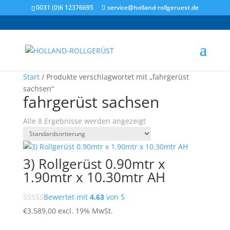
0031 (0)6 12376695
service@holland-rollgeruest.de
Angebot!
Start
/ Produkte verschlagwortet mit „fahrgerüst
sachsen“
fahrgerüst sachsen
Alle 8 Ergebnisse werden angezeigt
3) Rollgerüst 0.90mtr x
1.90mtr x 10.30mtr AH
Bewertet mit
4.63
von 5
€
3.589,00
excl. 19% MwSt.