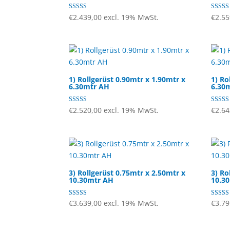
Bewertet mit
Bewerte
€
2.439,00
excl. 19% MwSt.
€
2.55
4.67
mit
von 5
4.33
von 5
1) Rollgerüst 0.90mtr x 1.90mtr x
1) Ro
6.30mtr AH
6.30
Bewertet mit
Bewerte
€
2.520,00
excl. 19% MwSt.
€
2.64
5.00
5.00
von 5
von 5
3) Rollgerüst 0.75mtr x 2.50mtr x
3) Ro
10.30mtr AH
10.3
Bewertet mit
Bewerte
€
3.639,00
excl. 19% MwSt.
€
3.79
4.67
4.83
von 5
von 5