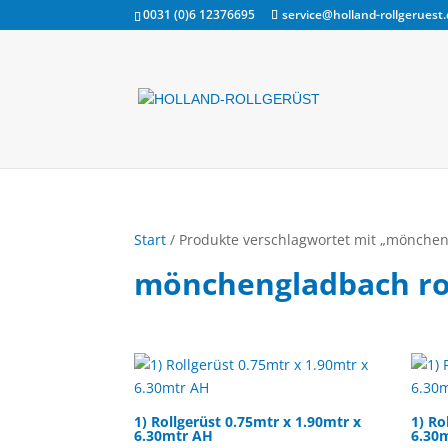
0031 (0)6 12376695
service@holland-rollgeruest
Start
/ Produkte verschlagwortet mit „mönchen
mönchengladbach ro
1) Rollgerüst 0.75mtr x 1.90mtr x
1) Ro
6.30mtr AH
6.30