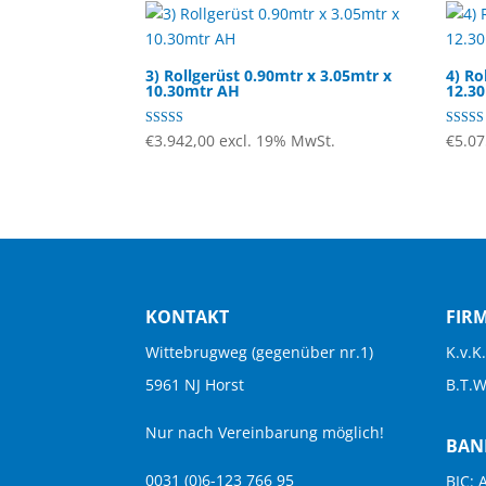
3) Rollgerüst 0.90mtr x 3.05mtr x
4) Ro
10.30mtr AH
12.3
Bewertet mit
Bewerte
€
3.942,00
excl. 19% MwSt.
€
5.07
4.67
mit
von 5
4.56
von 5
KONTAKT
FIR
Wittebrugweg (gegenüber nr.1)
K.v.K
5961 NJ Horst
B.T.
Nur nach Vereinbarung möglich!
BAN
0031 (0)6-123 766 95
BIC: