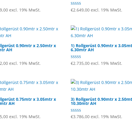
t
Bewertet mit
9,00
excl. 19% MwSt.
€
2.649,00
excl. 19% MwSt.
5.00
von 5
llgerüst 0.90mtr x 2.50mtr x
1) Rollgerüst 0.90mtr x 3.05mt
mtr AH
6.30mtr AH
t mit
Bewertet mit
2,00
excl. 19% MwSt.
€
2.735,00
excl. 19% MwSt.
5.00
von 5
llgerüst 0.75mtr x 3.05mtr x
3) Rollgerüst 0.90mtr x 2.50mt
0mtr AH
10.30mtr AH
t mit
Bewertet
5,00
excl. 19% MwSt.
€
3.786,00
excl. 19% MwSt.
mit
4.60
von 5