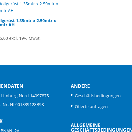
llgerüst 1.35mtr x 2.50mtr x
0mtr AH
t
5,00
excl. 19% MwSt.
MENDATEN
ANDERE
. Limburg Nord 14097875
Geschäftsbedingungen
W. Nr: NL001839128B98
Offerte anfragen
K
ALLGEMEINE
GESCHÄFTSBEDINGUNGE
 ABNANL2A