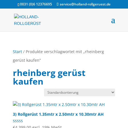
0031 (0)6 12376695
service@holland-rollgeruest.de
Start
/ Produkte verschlagwortet mit „rheinberg
gerüst kaufen“
rheinberg gerüst
kaufen
3) Rollgerüst 1.35mtr x 2.50mtr x 10.30mtr AH
Bewertet mit
€
4.399,00
excl. 19% MwSt.