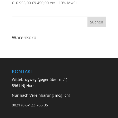
Ursprünglicher
Aktueller
€
10.955,00
€
9.450,00
excl. 19% MwSt.
Preis
Preis
war:
ist:
€10.955,00
€9.450,00.
Warenkorb
KONTAKT
Wittebrugweg (gegenüber nr.1)
5961 NJ Horst
Nur nach Vereinbarung möglich!
0031 (0)6-123 766 95