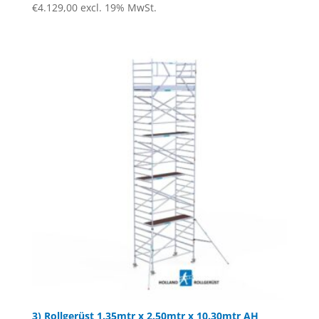
€
4.129,00
excl. 19% MwSt.
Bewertet
mit
4.00
von 5
3) Rollgerüst 1.35mtr x 2.50mtr x 10.30mtr AH