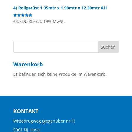
4) Rollgerüst 1.35mtr x 1.90mtr x 12.30mtr AH
€
4.749,00
excl. 19% MwSt.
Bewertet mit
5.00
von 5
Warenkorb
Es befinden sich keine Produkte im Warenkorb.
KONTAKT
Wittebrugweg (gegenüber nr.1)
5961 NJ Horst