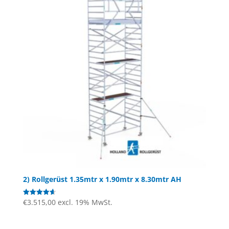
2) Rollgerüst 1.35mtr x 1.90mtr x 8.30mtr AH
€
3.515,00
excl. 19% MwSt.
Bewertet
mit
4.67
von 5