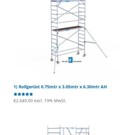
1) Rollgerüst 0.75mtr x 3.05mtr x 6.30mtr AH
€
2.649,00
excl. 19% MwSt.
Bewertet mit
5.00
von 5