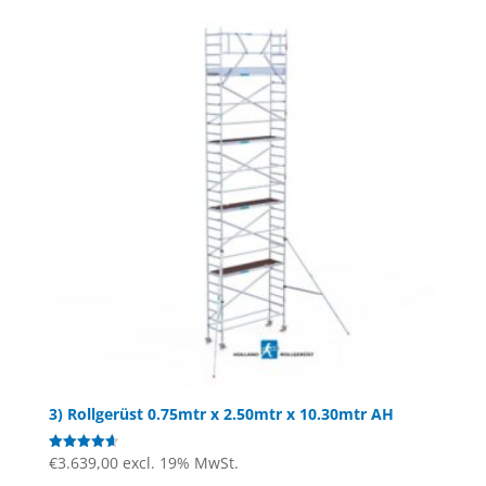
3) Rollgerüst 0.75mtr x 2.50mtr x 10.30mtr AH
€
3.639,00
excl. 19% MwSt.
Bewertet
mit
4.67