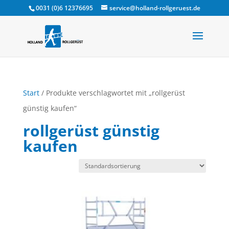
0031 (0)6 12376695
service@holland-rollgeruest.de
Start
/ Produkte verschlagwortet mit „rollgerüst
günstig kaufen“
rollgerüst günstig
kaufen