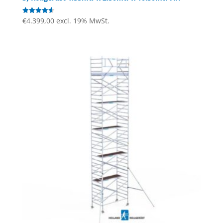
€
4.399,00
excl. 19% MwSt.
Bewertet
mit
4.63
von 5