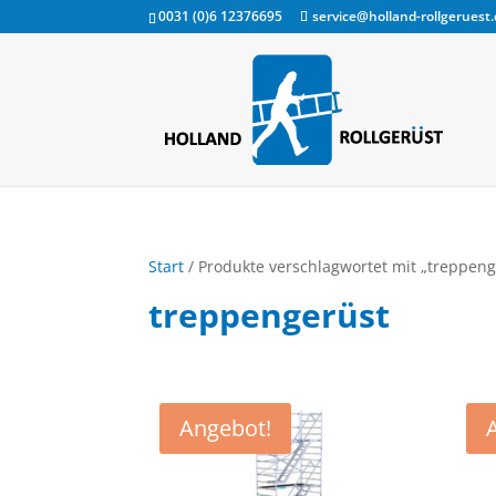
0031 (0)6 12376695
service@holland-rollgeruest
Start
/ Produkte verschlagwortet mit „treppeng
treppengerüst
Angebot!