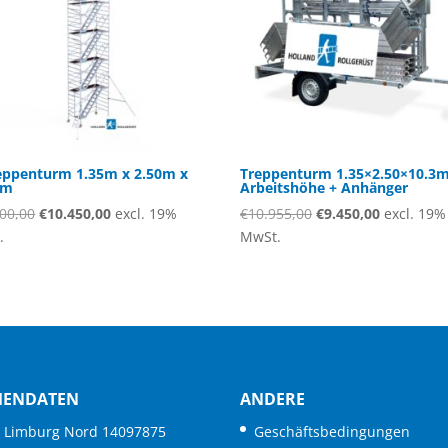
reppenturm 1.35m x 2.50m x
Treppenturm 1.35×2.50×10.3
0m
Arbeitshöhe + Anhänger
Ursprünglicher
Aktueller
Ursprünglicher
Aktueller
00,00
€
10.450,00
excl. 19%
€
10.955,00
€
9.450,00
excl. 19%
Preis
Preis
Preis
Preis
.
MwSt.
war:
ist:
war:
ist:
€11.500,00
€10.450,00.
€10.955,00
€9.450,00.
MENDATEN
ANDERE
. Limburg Nord 14097875
Geschäftsbedingungen