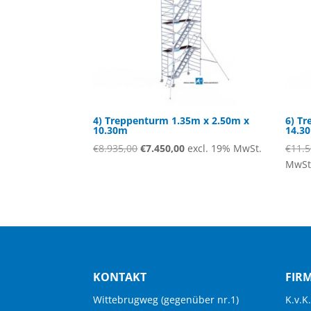
4) Treppenturm 1.35m x 2.50m x
6) T
10.30m
14.3
Ursprünglicher
Aktueller
€
8.935,00
€
7.450,00
excl. 19% MwSt.
€
11.5
Preis
Preis
MwSt
war:
ist:
€8.935,00
€7.450,00.
KONTAKT
FIR
Wittebrugweg (gegenüber nr.1)
K.v.K