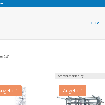
.de
HOME
erüst“
Angebot!
Angebot!