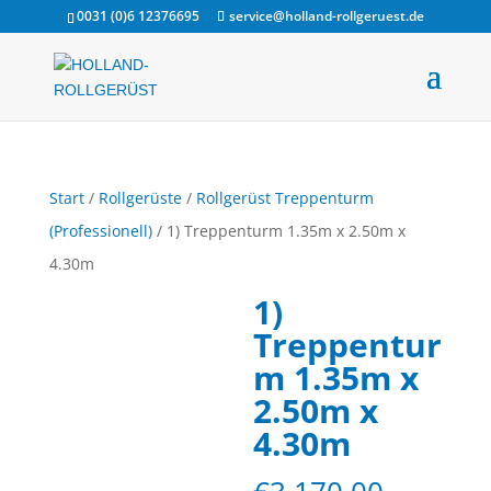
0031 (0)6 12376695
service@holland-rollgeruest.de
Start
/
Rollgerüste
/
Rollgerüst Treppenturm
(Professionell)
/ 1) Treppenturm 1.35m x 2.50m x
4.30m
1)
Treppentur
m 1.35m x
2.50m x
4.30m