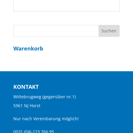
Warenkorb
KONTAKT
Wittebrugweg (gegenüber nr.1)
5961 NJ Horst
Nur nach Vereinbarung möglich!
0031 (0)6-123 766 95