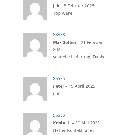
Bewertet mit
j. h
–
3 Februar 2025
5
von 5
Top Ware
Bewertet mit
Max Solten
–
21 Februar
5
von 5
2025
schnelle Lieferung, Danke.
Bewertet mit
Peter
–
19 April 2025
5
von 5
gut
Bewertet mit
Krista H.
–
30 Mai 2025
5
von 5
Netter Kontakt, alles