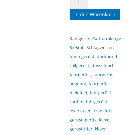
Rollgerüst
In den Warenkorb
0.75mtr
x
3.05mtr
Kategorie:
Plattformlänge
x
3.05mtr
Schlagwörter:
8.30mtr
bonn gerüst
,
dortmund
AH
rollgerust
,
dusseldorf
,
Menge
fahrgerüst
,
fahrgerüst
angebot
,
fahrgerüst
bielefeld
,
fahrgerüst
kaufen
,
fahrgerüst
leverkusen
,
frankfurt
gerüst
,
gerüst kleve
,
gerüst trier
,
kleve