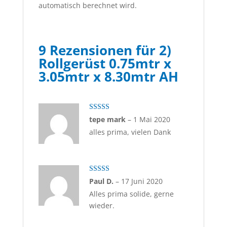
automatisch berechnet wird.
9 Rezensionen für
2)
Rollgerüst 0.75mtr x
3.05mtr x 8.30mtr AH
Bewertet
tepe mark
–
1 Mai 2020
mit
4
von
alles prima, vielen Dank
5
Bewertet mit
Paul D.
–
17 Juni 2020
5
von 5
Alles prima solide, gerne
wieder.