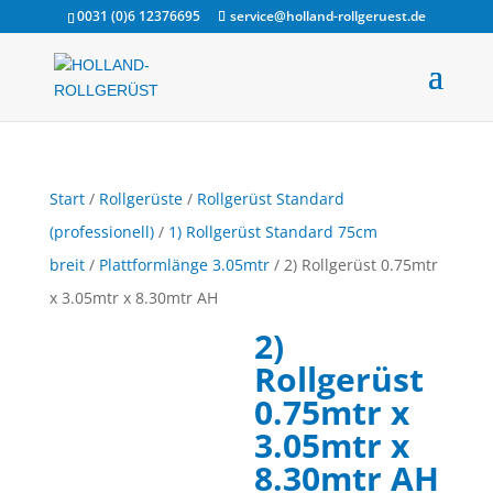
0031 (0)6 12376695
service@holland-rollgeruest.de
Start
/
Rollgerüste
/
Rollgerüst Standard
(professionell)
/
1) Rollgerüst Standard 75cm
breit
/
Plattformlänge 3.05mtr
/ 2) Rollgerüst 0.75mtr
x 3.05mtr x 8.30mtr AH
2)
Rollgerüst
0.75mtr x
3.05mtr x
8.30mtr AH