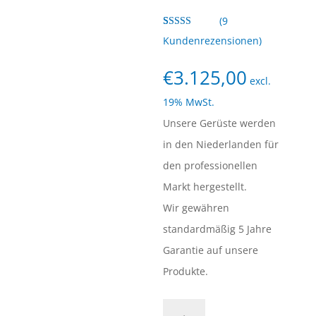
(
9
Bewertet
9
Kundenrezensionen)
mit
4.56
von 5,
basierend
€
3.125,00
auf
excl.
Kundenbew
ertungen
19% MwSt.
Unsere Gerüste werden
in den Niederlanden für
den professionellen
Markt hergestellt.
Wir gewähren
standardmäßig 5 Jahre
Garantie auf unsere
Produkte.
2)