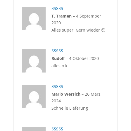
Bewertet mit
T. Tramen
–
4 September
5
von 5
2020
Alles super! Gern wieder 🙂
Bewert
Rudolf
–
4 Oktober 2020
et mit
3
alles o.k.
von 5
Bewertet
Mario Wersich
–
26 März
mit
4
von
2024
5
Schnelle Lieferung