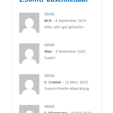
Bewertet mit
M.H
–
4 September 2019
5
von 5
Alles sehr gut gelaufen.
Bewertet mit
Max
–
3 November 2020
5
von 5
Super!
Bewertet
F. Cramer
–
22 März 2023
mit
4
von
Superschnelle Abwicklung
5
Bewertet mit
S. Wiegmann
–
27 Mai 2024