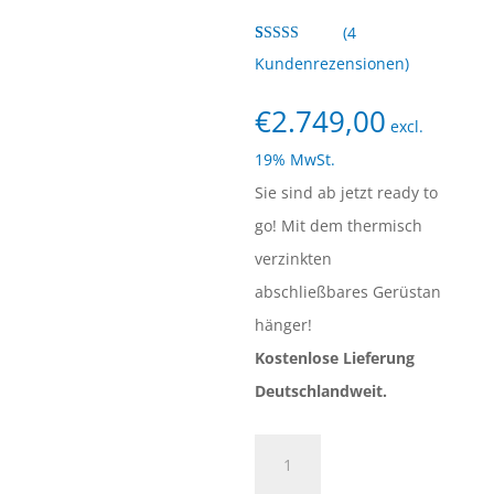
(
4
Bewertet
4
Kundenrezensionen)
mit
4.75
von 5,
basierend
€
2.749,00
auf
excl.
Kundenbew
ertungen
19% MwSt.
Sie sind ab jetzt ready to
go! Mit dem thermisch
verzinkten
abschließbares Gerüstan
hänger!
Kostenlose Lieferung
Deutschlandweit.
3)
Gerüstanhänger