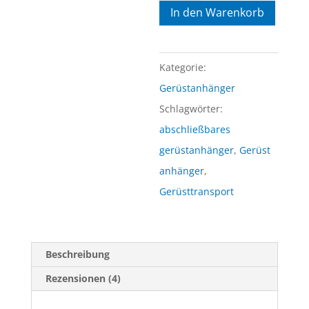
In den Warenkorb
(leer)
2.50mtr
abschließbar
Kategorie:
Menge
Gerüstanhänger
Schlagwörter:
abschließbares
gerüstanhänger
,
Gerüst
anhänger
,
Gerüsttransport
Beschreibung
Rezensionen (4)