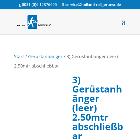
0031 (0)6 12376695
service@holland-rollgeruest.de
Start
/
Gerüstanhänger
/ 3) Gerüstanhänger (leer)
2.50mtr abschließbar
3)
Gerüstanh
änger
(leer)
2.50mtr
abschließb
ar