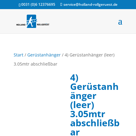
0031 (0)6 12376695
service@holland-rollgeruest.de
Start
/
Gerüstanhänger
/ 4) Gerüstanhänger (leer)
3.05mtr abschließbar
4)
Gerüstanh
änger
(leer)
3.05mtr
abschließb
ar