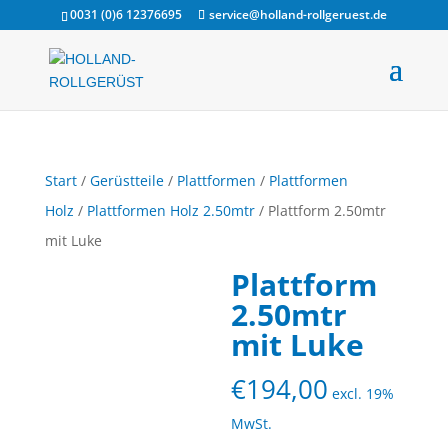
0031 (0)6 12376695
service@holland-rollgeruest.de
Start
/
Gerüstteile
/
Plattformen
/
Plattformen
Holz
/
Plattformen Holz 2.50mtr
/ Plattform 2.50mtr
mit Luke
Plattform
2.50mtr
mit Luke
€
194,00
excl. 19%
MwSt.