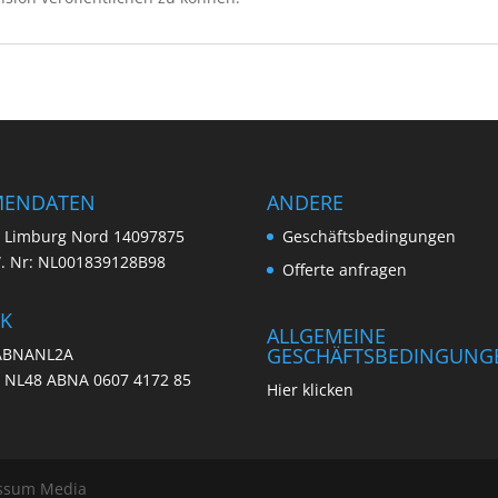
MENDATEN
ANDERE
. Limburg Nord 14097875
Geschäftsbedingungen
W. Nr: NL001839128B98
Offerte anfragen
K
ALLGEMEINE
GESCHÄFTSBEDINGUNG
 ABNANL2A
: NL48 ABNA 0607 4172 85
Hier klicken
 Issum Media