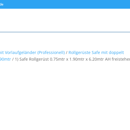
.de
it Vorlaufgeländer (Professionell)
/
Rollgerüste Safe mit doppelt
.90mtr
/ 1) Safe Rollgerüst 0.75mtr x 1.90mtr x 6.20mtr AH freisteh