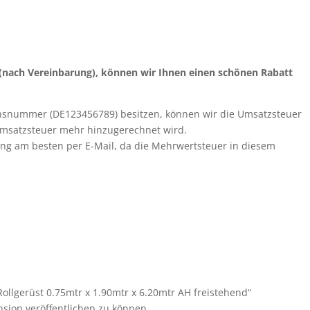
 (nach Vereinbarung), können wir Ihnen einen schönen Rabatt
onsnummer (DE123456789) besitzen, können wir die Umsatzsteuer
Umsatzsteuer mehr hinzugerechnet wird.
lung am besten per E-Mail, da die Mehrwertsteuer in diesem
 Rollgerüst 0.75mtr x 1.90mtr x 6.20mtr AH freistehend“
sion veröffentlichen zu können.