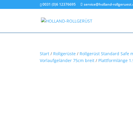
0031 (0)6 12376695
service@holland-rollgeruest
Start
/
Rollgerüste
/
Rollgerüst Standard Safe m
Vorlaufgeländer 75cm breit
/
Plattformlänge 1