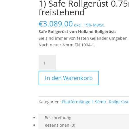
1) Safe Rollgerüst 0.7
freistehend
€
3.089,00
excl. 19% MwSt.
Safe Rollgerüst von Holland Rollgerüst:
Sie sind immer von festen Geländer umgeben b
Nach neuer Norm EN 1004-1.
1)
Safe
Rollgerüst
In den Warenkorb
0.75mtr
x
1.90mtr
x
Kategorien:
Plattformlänge 1.90mtr
,
Rollgerüst
6.20mtr
AH
freistehend
Beschreibung
Menge
Rezensionen (0)