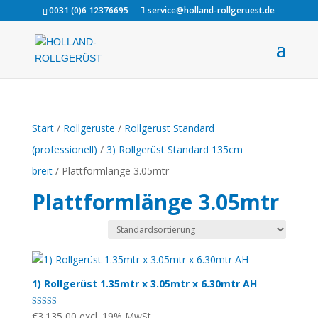
0031 (0)6 12376695
service@holland-rollgeruest.de
Start
/
Rollgerüste
/
Rollgerüst Standard
(professionell)
/
3) Rollgerüst Standard 135cm
breit
/ Plattformlänge 3.05mtr
Plattformlänge 3.05mtr
1) Rollgerüst 1.35mtr x 3.05mtr x 6.30mtr AH
Bewertet mit
€
3.135,00
excl. 19% MwSt.