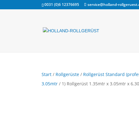
0031 (0)6 12376695
service@holland-rollgeruest
Start
/
Rollgerüste
/
Rollgerüst Standard (profe
3.05mtr
/ 1) Rollgerüst 1.35mtr x 3.05mtr x 6.