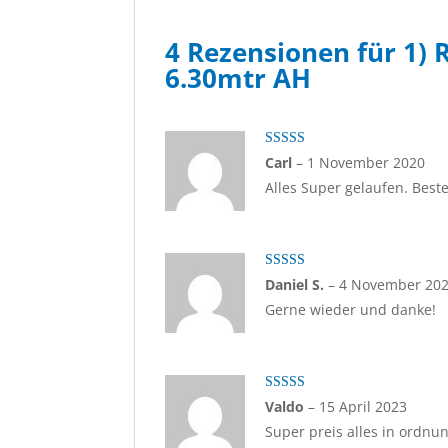
4 Rezensionen für
1) 
6.30mtr AH
Bewertet mit
Carl
–
1 November 2020
5
von 5
Alles Super gelaufen. Best
Bewertet mit
Daniel S.
–
4 November 20
5
von 5
Gerne wieder und danke!
Bewertet mit
Valdo
–
15 April 2023
5
von 5
Super preis alles in ordnun