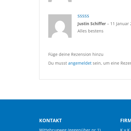
Bewertet
Justin Schiffer
–
11 Januar
mit
4
von
Alles bestens
5
Füge deine Rezension hinzu
Du musst
angemeldet
sein, um eine Rezen
KONTAKT
FIR
Wittebrugweg (gegenüber nr.1)
K.v.K