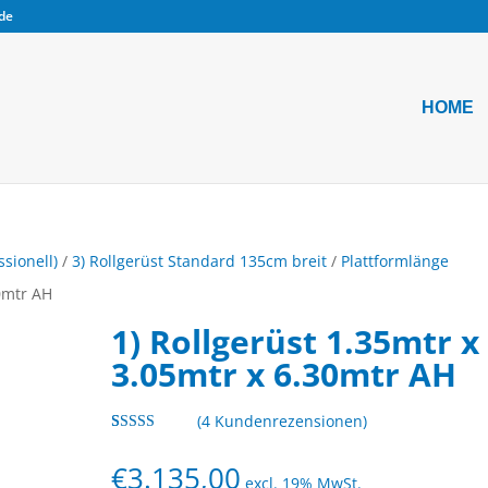
.de
HOME
ssionell)
/
3) Rollgerüst Standard 135cm breit
/
Plattformlänge
30mtr AH
1) Rollgerüst 1.35mtr x
3.05mtr x 6.30mtr AH
(
4
Kundenrezensionen)
Bewertet
4
mit
4.75
€
3.135,00
von 5,
excl. 19% MwSt.