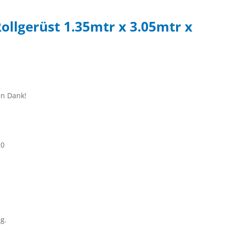
Rollgerüst 1.35mtr x 3.05mtr x
en Dank!
20
g.