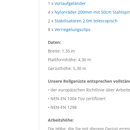
1 x
Vorlaufgeländer
4 x
Nylonräder 200mm mit 50cm Stahlspi
2 x
Stabilisatoren 2.0m telescopisch
8 x
Verriegelungsclips
Daten:
Breite: 1.35 m
Plattformhöhe: 4,30 m
Gerüsthöhe: 5,30 m
Unsere Rollgerüste entsprechen vollstän
• der europäischen Richtlinie über Arbeit
• NEN-EN 1004 Tüv zertifiziert
• NEN-EN 1298
Arbeitshöhe:
Die Höhe, die Sie mit diesem Gerüst erre