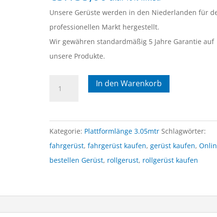
basierend
auf
Unsere Gerüste werden in den Niederlanden für d
Kundenbew
ertungen
professionellen Markt hergestellt.
Wir gewähren standardmäßig 5 Jahre Garantie auf
unsere Produkte.
1)
In den Warenkorb
Rollgerüst
1.35mtr
x
Kategorie:
Plattformlänge 3.05mtr
Schlagwörter:
3.05mtr
fahrgerüst
,
fahrgerüst kaufen
,
gerüst kaufen
,
Onli
x
bestellen Gerüst
,
rollgerust
,
rollgerüst kaufen
6.30mtr
AH
Menge