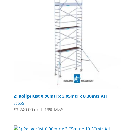
2) Rollgerüst 0.90mtr x 3.05mtr x 8.30mtr AH
Bewertet
€
3.240,00
excl. 19% MwSt.
mit
4.60
von 5