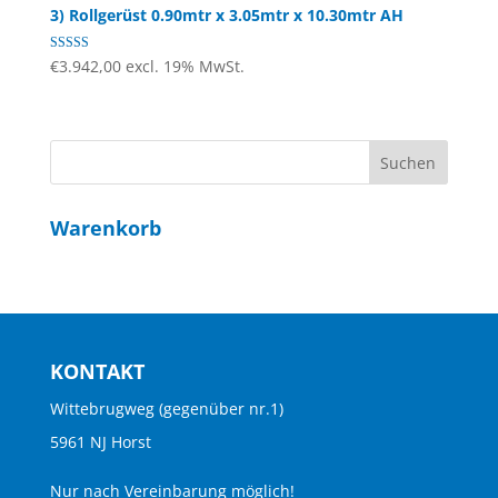
3) Rollgerüst 0.90mtr x 3.05mtr x 10.30mtr AH
Bewertet mit
€
3.942,00
excl. 19% MwSt.
4.67
von 5
Warenkorb
KONTAKT
Wittebrugweg (gegenüber nr.1)
5961 NJ Horst
Nur nach Vereinbarung möglich!