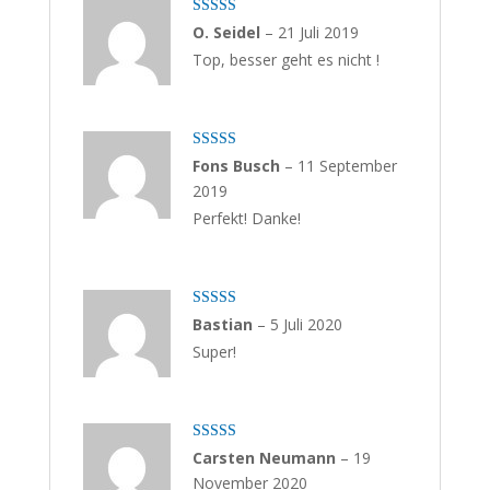
Bewertet mit
O. Seidel
–
21 Juli 2019
5
von 5
Top, besser geht es nicht !
Bewertet mit
Fons Busch
–
11 September
5
von 5
2019
Perfekt! Danke!
Bewertet mit
Bastian
–
5 Juli 2020
5
von 5
Super!
Bewertet
Carsten Neumann
–
19
mit
4
von
November 2020
5