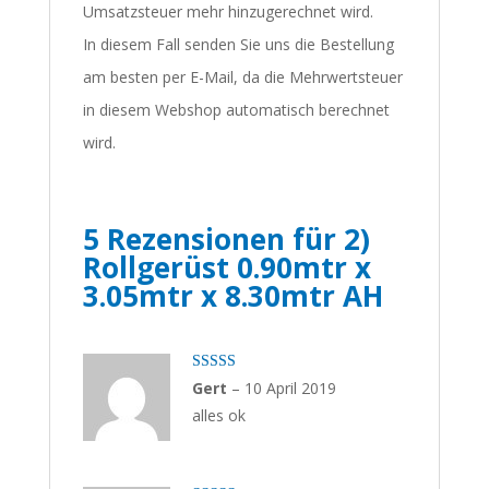
Umsatzsteuer mehr hinzugerechnet wird.
In diesem Fall senden Sie uns die Bestellung
am besten per E-Mail, da die Mehrwertsteuer
in diesem Webshop automatisch berechnet
wird.
5 Rezensionen für
2)
Rollgerüst 0.90mtr x
3.05mtr x 8.30mtr AH
Bewertet
Gert
–
10 April 2019
mit
4
von
alles ok
5