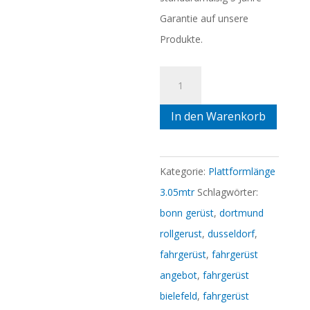
Garantie auf unsere
Produkte.
2)
Rollgerüst
In den Warenkorb
0.90mtr
x
3.05mtr
Kategorie:
Plattformlänge
x
3.05mtr
Schlagwörter:
8.30mtr
bonn gerüst
,
dortmund
AH
rollgerust
,
dusseldorf
,
Menge
fahrgerüst
,
fahrgerüst
angebot
,
fahrgerüst
bielefeld
,
fahrgerüst