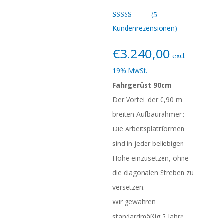
(
5
Bewertet
5
Kundenrezensionen)
mit
4.60
von 5,
basierend
€
3.240,00
auf
excl.
Kundenbew
ertungen
19% MwSt.
Fahrgerüst 90cm
Der Vorteil der 0,90 m
breiten Aufbaurahmen:
Die Arbeitsplattformen
sind in jeder beliebigen
Höhe einzusetzen, ohne
die diagonalen Streben zu
versetzen.
Wir gewähren
standardmäßig 5 Jahre