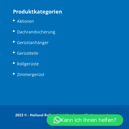
Produktkategorien
Aktionen
Dachrandsicherung
Gerüstanhänger
Gerüstteile
Rollgerüste
Zimmergerüst
2023 © - Holland Rollgerüst |
Van Issum Media - creatieve
Kann ich Ihnen helfen?
communicatie