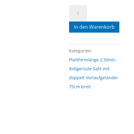
4)
Safe
In den Warenkorb
Rollgerüst
0.75mtr
x
Kategorien:
2.50mtr
Plattformlänge 2.50mtr
,
x
Rollgerüste Safe mit
9.20mtr
doppelt Vorlaufgeländer
AH
75cm breit
freistehend
Menge