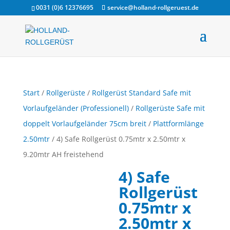
0031 (0)6 12376695
service@holland-rollgeruest.de
Start
/
Rollgerüste
/
Rollgerüst Standard Safe mit
Vorlaufgeländer (Professionell)
/
Rollgerüste Safe mit
doppelt Vorlaufgeländer 75cm breit
/
Plattformlänge
2.50mtr
/ 4) Safe Rollgerüst 0.75mtr x 2.50mtr x
9.20mtr AH freistehend
4) Safe
Rollgerüst
0.75mtr x
2.50mtr x