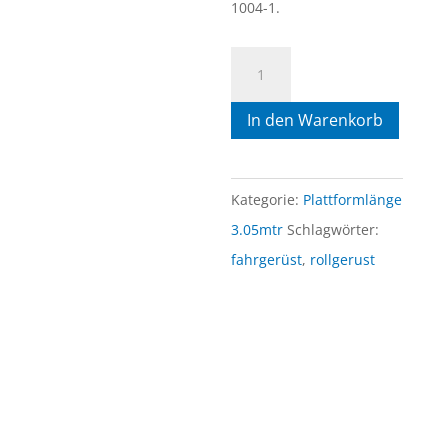
1004-1.
Safe
Rollgerüst
In den Warenkorb
1.35mtr
x
3.05mtr
Kategorie:
Plattformlänge
x
3.05mtr
Schlagwörter:
13.30mtr
fahrgerüst
,
rollgerust
AH
freistehend
Menge