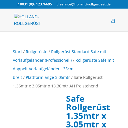
0031 (0)6 12376695
service@holland-rollgeruest.de
Start
/
Rollgerüste
/
Rollgerüst Standard Safe mit
Vorlaufgeländer (Professionell)
/
Rollgerüste Safe mit
doppelt Vorlaufgeländer 135cm
breit
/
Plattformlänge 3.05mtr
/ Safe Rollgerüst
1.35mtr x 3.05mtr x 13.30mtr AH freistehend
Safe
Rollgerüst
1.35mtr x
3.05mtr x