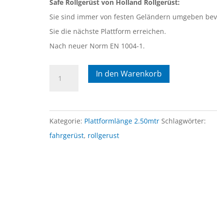
Safe Rollgerüst von Holland Rollgerüst:
Sie sind immer von festen Geländern umgeben bev
Sie die nächste Plattform erreichen.
Nach neuer Norm EN 1004-1.
7)
In den Warenkorb
Safe
Rollgerüst
1.35mtr
Kategorie:
Plattformlänge 2.50mtr
Schlagwörter:
x
fahrgerüst
,
rollgerust
2.50mtr
x
12.30mtr
AH
freistehend
Menge