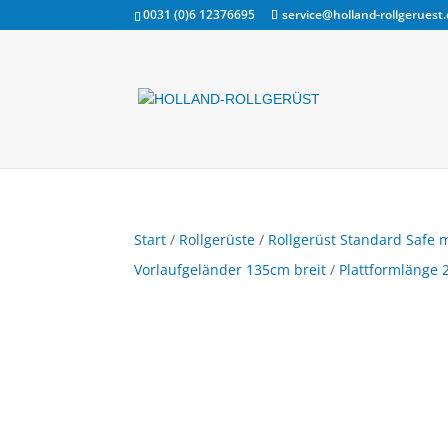
0031 (0)6 12376695
service@holland-rollgeruest
Start
/
Rollgerüste
/
Rollgerüst Standard Safe m
Vorlaufgeländer 135cm breit
/
Plattformlänge 