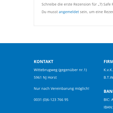
Schreibe die erste Rezension für „7) Safe
Du musst
angemeldet
sein, um eine Rezen
KONTAKT
FIR
Wittebrugweg (gegenüber nr.1)
K.v.K
5961 NJ Horst
B.T.
Nur nach Vereinbarung möglich!
BAN
0031 (0)6-123 766 95
BIC:
IBAN