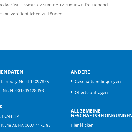
 Rollgerüst 1.35mtr x 2.50mtr x 12.30mtr AH freistehend“
sion veröffentlichen zu können.
MENDATEN
ANDERE
. Limburg Nord 14097875
Geschäftsbedingungen
W. Nr: NL001839128B98
Offerte anfragen
K
ALLGEMEINE
GESCHÄFTSBEDINGUNGE
 ABNANL2A
: NL48 ABNA 0607 4172 85
Hier klicken